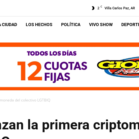
C
2
Villa Carlos Paz, AR
A CIUDAD
LOS HECHOS
POLÍTICA
VIVO SHOW
DEPORTE
omoneda del colectivo LGTBIQ
nzan la primera cripto