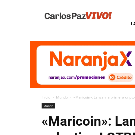
Carlos
Paz
Vivo
L
Inicio
Mundo
«Maricoin»: Lanzan la primera cript
Mundo
«Maricoin»: La