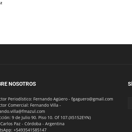
az
BRE NOSOTROS
S
ctor Periodístico: Fernando Agüero -
fgaguero@gmail.com
ctor Comercial: Fernando Villa -
ando.villa@fmazul.com
cción: 9 de Julio 90. Piso 10. Of 107.(X5152EYN)
a Carlos Paz - Córdoba - Argentina
tsApp: +5493541585147