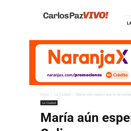
Carlos
Paz
Vivo
L
Inicio
La Ciudad
María aún espera que le devuelva
La Ciudad
María aún espe