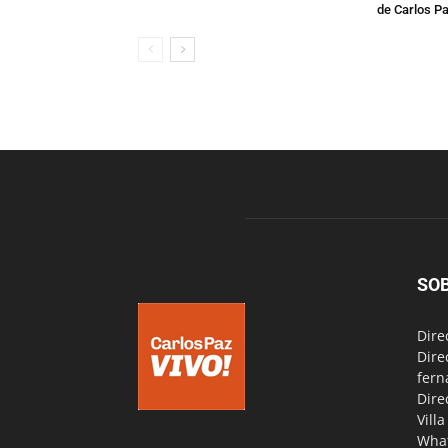
de Carlos P
SO
Dire
Dire
fern
Dire
Vill
Wha