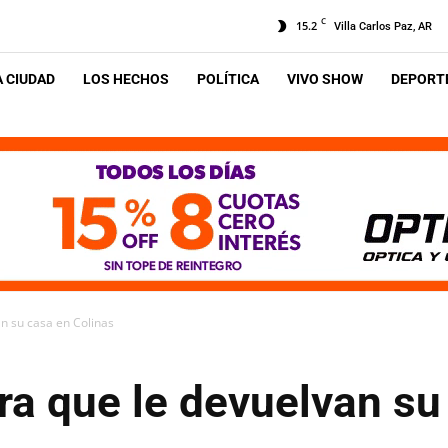
C
15.2
Villa Carlos Paz, AR
A CIUDAD
LOS HECHOS
POLÍTICA
VIVO SHOW
DEPORTE
n su casa en Colinas
ra que le devuelvan su