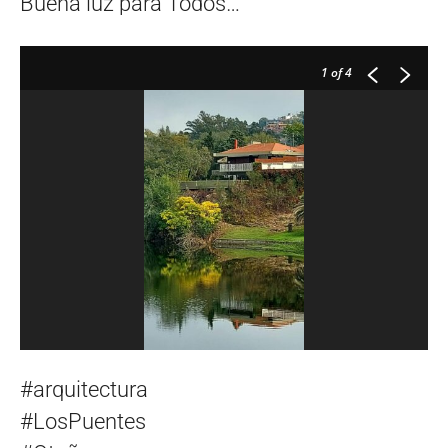
Buena luz para Todos…
1
of 4
#arquitectura
#LosPuentes