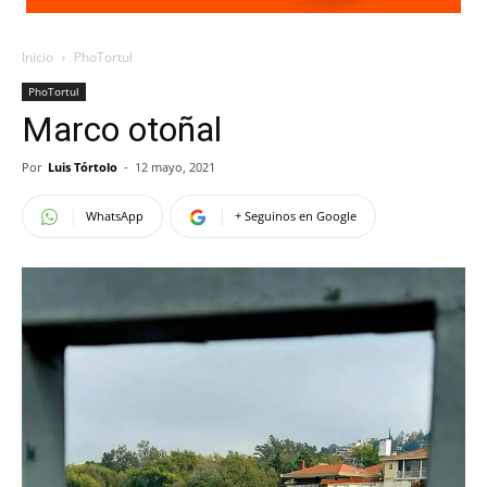
Inicio
PhoTortul
PhoTortul
Marco otoñal
Por
Luis Tórtolo
-
12 mayo, 2021
WhatsApp
+ Seguinos en Google