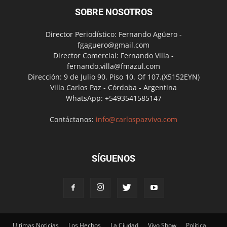
SOBRE NOSOTROS
Director Periodístico: Fernando Agüero -
fgaguero@gmail.com
Director Comercial: Fernando Villa -
fernando.villa@fmazul.com
Dirección: 9 de Julio 90. Piso 10. Of 107.(X5152EYN)
Villa Carlos Paz - Córdoba - Argentina
WhatsApp: +5493541585147
Contáctanos:
info@carlospazvivo.com
SÍGUENOS
Ultimas Noticias
Los Hechos
La Ciudad
Vivo Show
Política