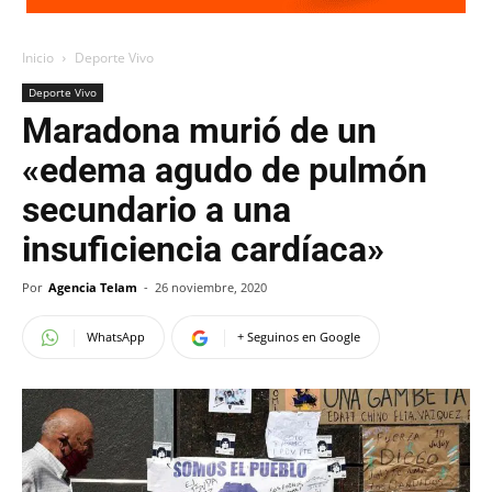
Inicio
Deporte Vivo
Deporte Vivo
Maradona murió de un
«edema agudo de pulmón
secundario a una
insuficiencia cardíaca»
Por
Agencia Telam
-
26 noviembre, 2020
WhatsApp
+ Seguinos en Google