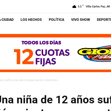
C
5.5
Villa Carlos Paz, AR
A CIUDAD
LOS HECHOS
POLÍTICA
VIVO SHOW
DEPORTE
ños sufrió una descompensación mientras...
Una niña de 12 años su