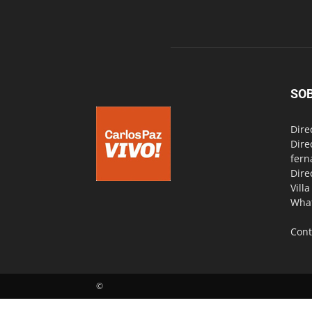
SO
Dire
Dire
fern
Dire
Vill
Wha
Cont
©