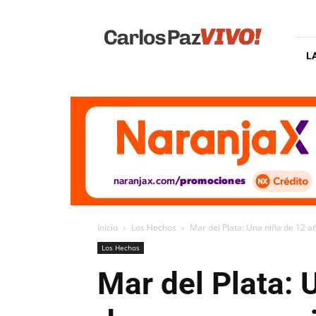
Carlos
Paz
Vivo
L
Inicio
Los Hechos
Mar del Plata: Una niña de 12 a
Los Hechos
Mar del Plata: 