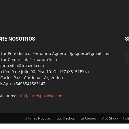
BRE NOSOTROS
S
ctor Periodístico: Fernando Agüero -
fgaguero@gmail.com
ctor Comercial: Fernando Villa -
ando.villa@fmazul.com
cción: 9 de Julio 90. Piso 10. Of 107.(X5152EYN)
a Carlos Paz - Córdoba - Argentina
tsApp: +5493541585147
áctanos:
info@carlospazvivo.com
Ultimas Noticias
Los Hechos
La Ciudad
Vivo Show
Polí