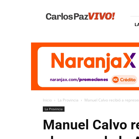
Carlos
Paz
Vivo
L
Inicio
La Provincia
Manuel Calvo recibió a represe
La Provincia
Manuel Calvo r