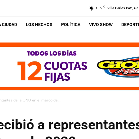
C
15.5
Villa Carlos Paz, AR
A CIUDAD
LOS HECHOS
POLÍTICA
VIVO SHOW
DEPORTE
ntantes de la ONU en el marco de...
ecibió a representante