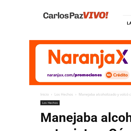
Carlos
Paz
Vivo
L
Inicio
Los Hechos
Manejaba alcoholizado y volcó co
Los Hechos
Manejaba alcoho