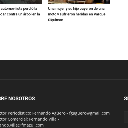
automovilista perdió la
Una mujer y su hijo cayeron de una
ocar contra un árbol en la
moto y sufrieron heridas en Parque
Síquiman
BRE NOSOTROS
S
ctor Periodístico: Fernando Agüero -
fgaguero@gmail.com
ctor Comercial: Fernando Villa -
ando.villa@fmazul.com