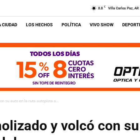
C
8.8
Villa Carlos Paz, AR
A CIUDAD
LOS HECHOS
POLÍTICA
VIVO SHOW
DEPORTE
n su auto en la ruta autopista a...
lizado y volcó con su 