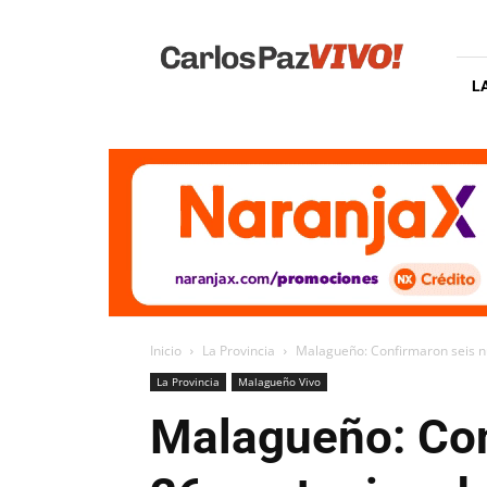
Carlos
Paz
Vivo
L
Inicio
La Provincia
Malagueño: Confirmaron seis n
La Provincia
Malagueño Vivo
Malagueño: Con