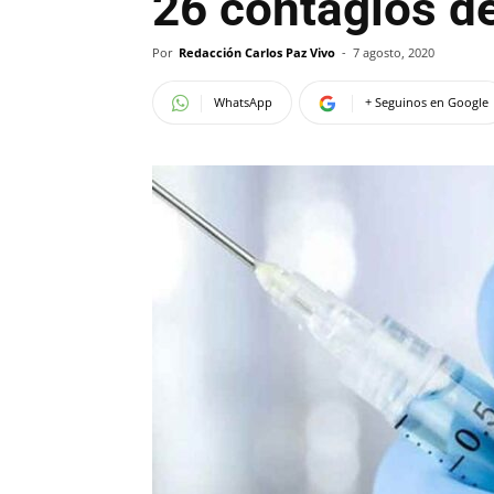
26 contagios d
Por
Redacción Carlos Paz Vivo
-
7 agosto, 2020
WhatsApp
+ Seguinos en Google