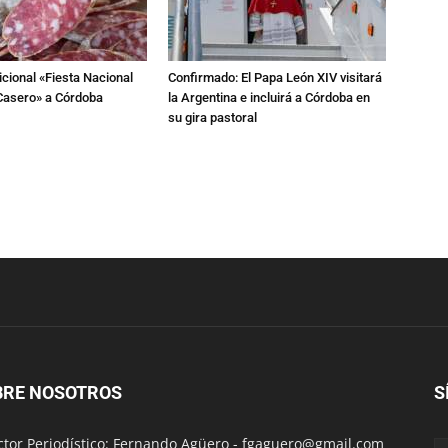
dicional «Fiesta Nacional
Confirmado: El Papa León XIV visitará
Casero» a Córdoba
la Argentina e incluirá a Córdoba en
su gira pastoral
BRE NOSOTROS
S
ctor Periodístico: Fernando Agüero -
fgaguero@gmail.com