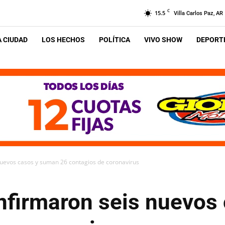
C
15.5
Villa Carlos Paz, AR
A CIUDAD
LOS HECHOS
POLÍTICA
VIVO SHOW
DEPORTE
uevos casos y suman 26 contagios de coronavirus
firmaron seis nuevos