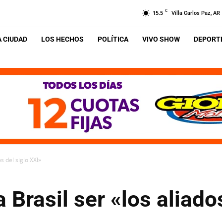
C
15.5
Villa Carlos Paz, AR
A CIUDAD
LOS HECHOS
POLÍTICA
VIVO SHOW
DEPORTE
s del siglo XXI»
 Brasil ser «los aliado