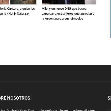
toria Cantero, a quien los
Milei y un nuevo DNU que busca
an la «Nahir Galarza»
expulsar a extranjeros que agredan a
la Argentina o a sus símbolos
BRE NOSOTROS
S
ctor Periodístico: Fernando Agüero -
fgaguero@gmail.com