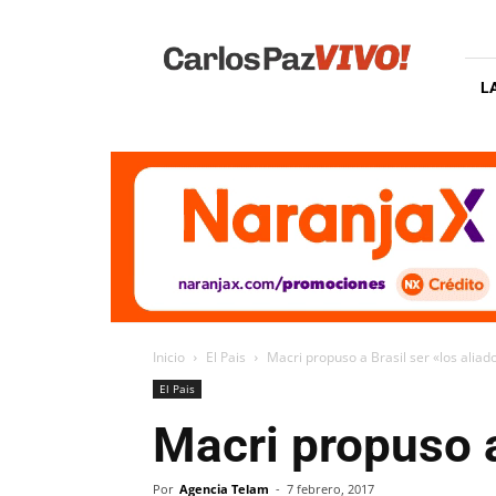
Carlos
Paz
Vivo
L
Inicio
El Pais
Macri propuso a Brasil ser «los aliado
El Pais
Macri propuso a
Por
Agencia Telam
-
7 febrero, 2017