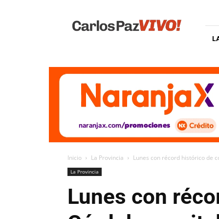
Carlos
Paz
Vivo
L
Inicio
La Provincia
Lunes con récord histórico de 
La Provincia
Lunes con récor