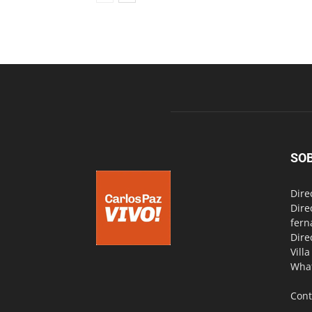
SO
Dire
Dire
fern
Dire
Vill
Wha
Cont