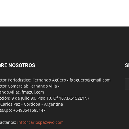
BRE NOSOTROS
S
ctor Periodístico: Fernando Agüero -
fgaguero@gmail.com
ctor Comercial: Fernando Villa -
ando.villa@fmazul.com
cción: 9 de Julio 90. Piso 10. Of 107.(X5152EYN)
a Carlos Paz - Córdoba - Argentina
tsApp: +5493541585147
áctanos:
info@carlospazvivo.com