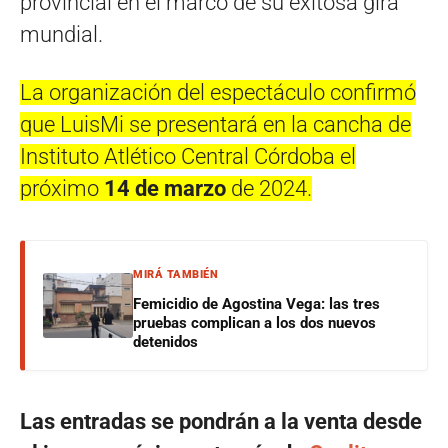
provincial en el marco de su exitosa gira
mundial.
La organización del espectáculo confirmó
que LuisMi se presentará en la cancha de
Instituto Atlético Central Córdoba el
próximo
14 de marzo
de 2024.
MIRÁ TAMBIÉN
Femicidio de Agostina Vega: las tres
pruebas complican a los dos nuevos
detenidos
Las entradas se pondrán a la venta desde