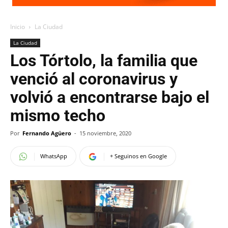
Inicio
La Ciudad
La Ciudad
Los Tórtolo, la familia que
venció al coronavirus y
volvió a encontrarse bajo el
mismo techo
Por
Fernando Agüero
-
15 noviembre, 2020
WhatsApp
+ Seguinos en Google