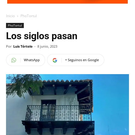
Inicio
PhoTortul
PhoTortul
Los siglos pasan
Por
Luis Tórtolo
-
8 junio, 2023
WhatsApp
+ Seguinos en Google