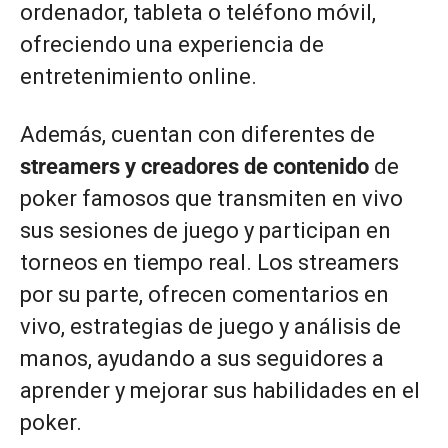
ordenador, tableta o teléfono móvil,
ofreciendo una experiencia de
entretenimiento online.
Además, cuentan con diferentes de
streamers y creadores de contenido
de
poker famosos que transmiten en vivo
sus sesiones de juego y participan en
torneos en tiempo real. Los streamers
por su parte, ofrecen comentarios en
vivo, estrategias de juego y análisis de
manos, ayudando a sus seguidores a
aprender y mejorar sus habilidades en el
poker.