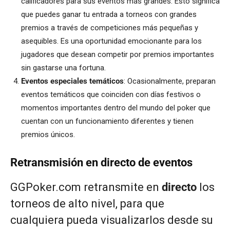
calificadores para sus eventos más grandes. Esto significa
que puedes ganar tu entrada a torneos con grandes
premios a través de competiciones más pequeñas y
asequibles. Es una oportunidad emocionante para los
jugadores que desean competir por premios importantes
sin gastarse una fortuna.
Eventos especiales temáticos
: Ocasionalmente, preparan
eventos temáticos que coinciden con días festivos o
momentos importantes dentro del mundo del poker que
cuentan con un funcionamiento diferentes y tienen
premios únicos.
Retransmisión en directo de eventos
GGPoker.com retransmite en
directo
los
torneos de alto nivel, para que
cualquiera pueda visualizarlos desde su