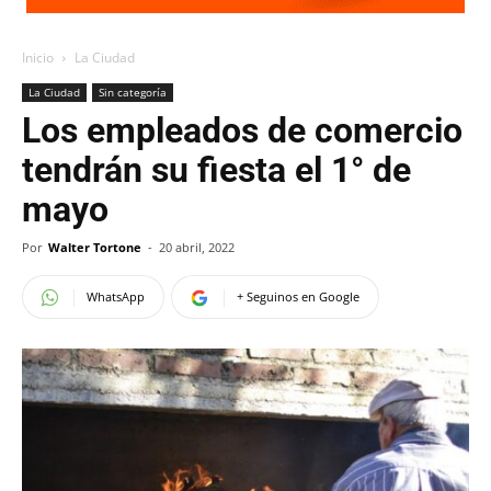
Inicio
La Ciudad
La Ciudad
Sin categoría
Los empleados de comercio
tendrán su fiesta el 1° de
mayo
Por
Walter Tortone
-
20 abril, 2022
WhatsApp
+ Seguinos en Google