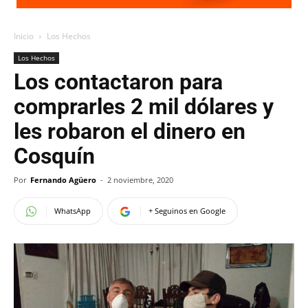
Inicio
Los Hechos
Los Hechos
Los contactaron para
comprarles 2 mil dólares y
les robaron el dinero en
Cosquín
Por
Fernando Agüero
-
2 noviembre, 2020
WhatsApp
+ Seguinos en Google