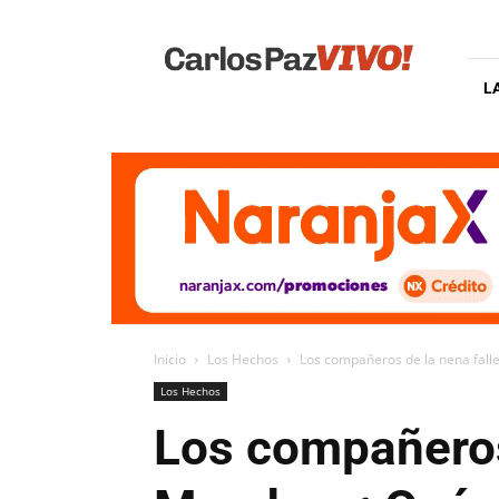
Carlos
Paz
Vivo
L
Inicio
Los Hechos
Los compañeros de la nena falle
Los Hechos
Los compañeros