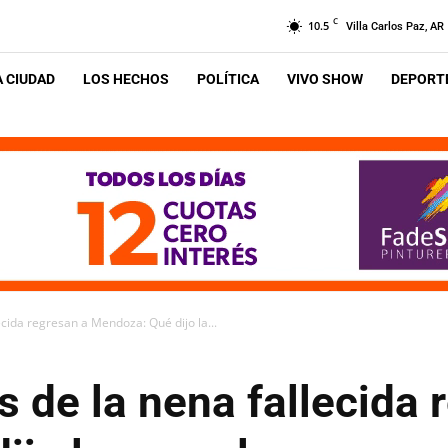
C
10.5
Villa Carlos Paz, AR
A CIUDAD
LOS HECHOS
POLÍTICA
VIVO SHOW
DEPORTE
cida regresan a Mendoza: Qué dijo la...
 de la nena fallecida 