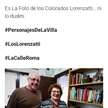
Es La Foto de los Colorados Lorenzatti… ni
lo dudes.
#PersonajesDeLaVilla
#LosLorenzatti
#LaCalleRoma