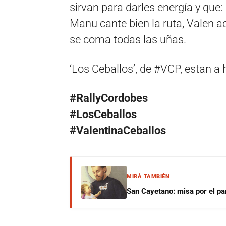
sirvan para darles energía y que:
Manu cante bien la ruta, Valen a
se coma todas las uñas.
‘Los Ceballos’, de #VCP, estan a 
#RallyCordobes
#LosCeballos
#ValentinaCeballos
MIRÁ TAMBIÉN
San Cayetano: misa por el pan