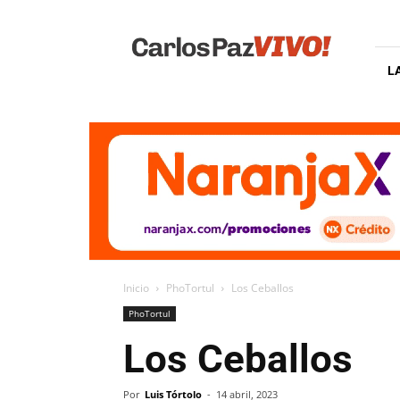
Carlos
Paz
Vivo
L
Inicio
PhoTortul
Los Ceballos
PhoTortul
Los Ceballos
Por
Luis Tórtolo
-
14 abril, 2023