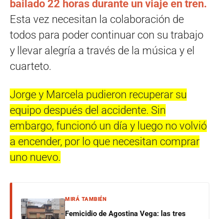
bailado 22 horas durante un viaje en tren.
Esta vez necesitan la colaboración de
todos para poder continuar con su trabajo
y llevar alegría a través de la música y el
cuarteto.
Jorge y Marcela pudieron recuperar su
equipo después del accidente. Sin
embargo, funcionó un día y luego no volvió
a encender, por lo que necesitan comprar
uno nuevo.
MIRÁ TAMBIÉN
Femicidio de Agostina Vega: las tres