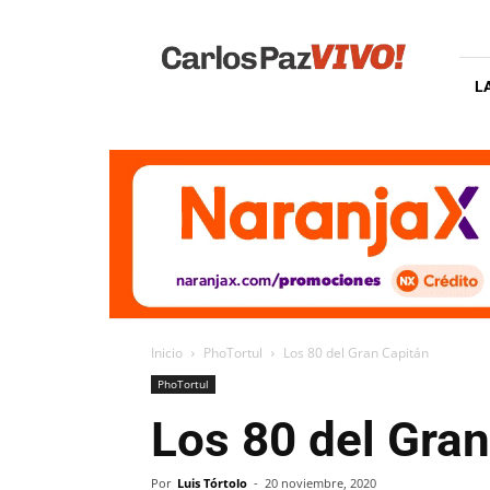
Carlos
Paz
Vivo
L
Inicio
PhoTortul
Los 80 del Gran Capitán
PhoTortul
Los 80 del Gran
Por
Luis Tórtolo
-
20 noviembre, 2020