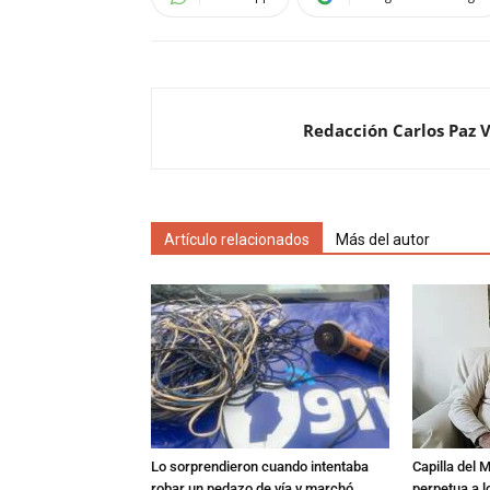
Redacción Carlos Paz 
Artículo relacionados
Más del autor
Lo sorprendieron cuando intentaba
Capilla del 
robar un pedazo de vía y marchó
perpetua a l