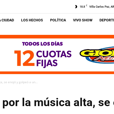
C
18.8
Villa Carlos Paz, A
A CIUDAD
LOS HECHOS
POLÍTICA
VIVO SHOW
DEPORTE
a, se enojó y golpeó a un...
por la música alta, se