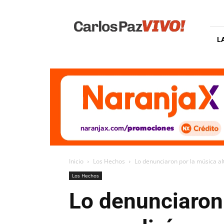
Carlos
Paz
Vivo
L
Inicio
Los Hechos
Lo denunciaron por la música alt
Los Hechos
Lo denunciaron 