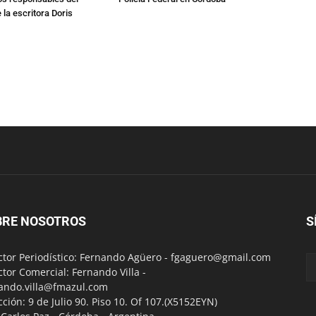
 la escritora Doris
BRE NOSOTROS
S
ctor Periodístico: Fernando Agüero -
fgaguero@gmail.com
ctor Comercial: Fernando Villa -
ando.villa@fmazul.com
cción: 9 de Julio 90. Piso 10. Of 107.(X5152EYN)