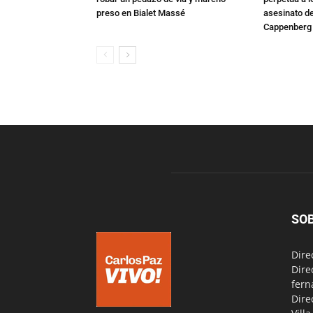
preso en Bialet Massé
asesinato de
Cappenberg
SO
Dire
Dire
fern
Dire