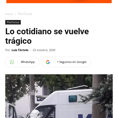
Inicio
PhoTortul
PhoTortul
Lo cotidiano se vuelve
trágico
Por
Luis Tórtolo
-
23 octubre, 2020
WhatsApp
+ Seguinos en Google