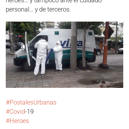
héroes… y tampoco ante el cuidado
personal… y de terceros.
#
PostalesUrbanas
#
Covid
-19
#
Heroes