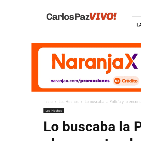
Carlos
Paz
Vivo
L
Inicio
Los Hechos
Lo buscaba la Policía y lo encon
Los Hechos
Lo buscaba la P