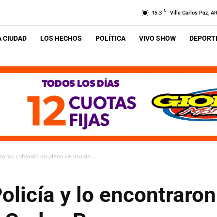
C
15.3
Villa Carlos Paz, A
A CIUDAD
LOS HECHOS
POLÍTICA
VIVO SHOW
DEPORTE
traron robando en pleno centro de...
olicía y lo encontraro