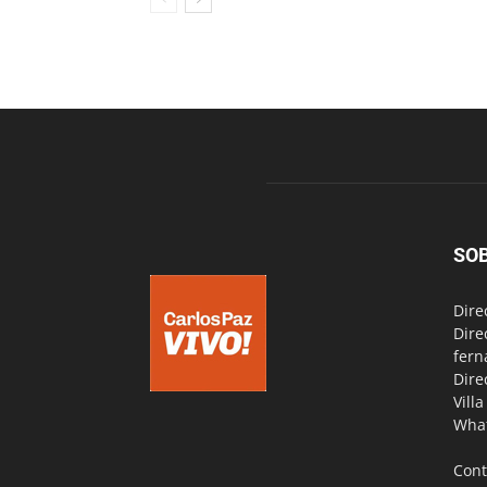
SO
Dire
Dire
fern
Dire
Vill
Wha
Cont