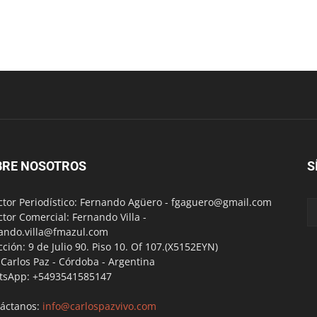
BRE NOSOTROS
S
ctor Periodístico: Fernando Agüero -
fgaguero@gmail.com
ctor Comercial: Fernando Villa -
ando.villa@fmazul.com
cción: 9 de Julio 90. Piso 10. Of 107.(X5152EYN)
a Carlos Paz - Córdoba - Argentina
tsApp: +5493541585147
áctanos:
info@carlospazvivo.com