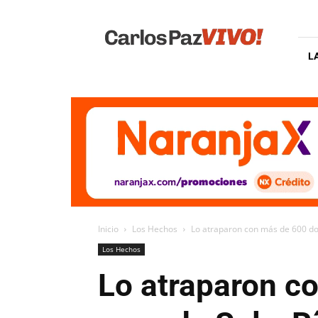
Carlos
Paz
Vivo
L
Inicio
Los Hechos
Lo atraparon con más de 600 dos
Los Hechos
Lo atraparon c