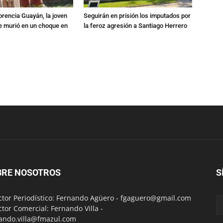
orencia Guayán, la joven
Seguirán en prisión los imputados por
 murió en un choque en
la feroz agresión a Santiago Herrero
BRE NOSOTROS
S
ctor Periodístico: Fernando Agüero -
fgaguero@gmail.com
ctor Comercial: Fernando Villa -
ando.villa@fmazul.com