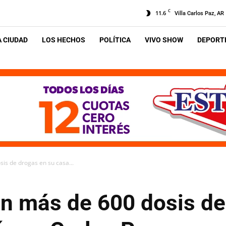
C
11.6
Villa Carlos Paz, AR
A CIUDAD
LOS HECHOS
POLÍTICA
VIVO SHOW
DEPORTE
is de drogas en su casa...
on más de 600 dosis de