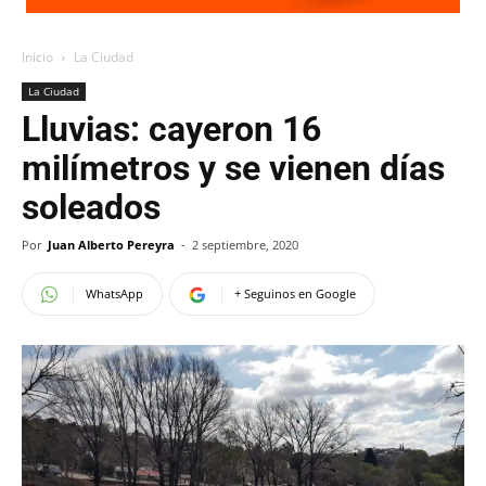
Inicio
La Ciudad
La Ciudad
Lluvias: cayeron 16
milímetros y se vienen días
soleados
Por
Juan Alberto Pereyra
-
2 septiembre, 2020
WhatsApp
+ Seguinos en Google