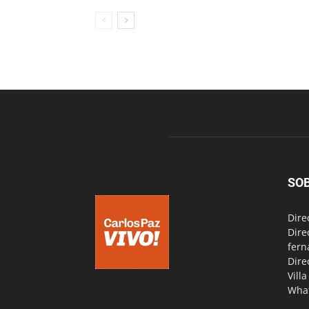
SO
Dire
Dire
fern
Dire
Vill
Wha