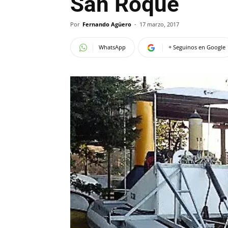
San Roque
Por
Fernando Agüero
-
17 marzo, 2017
WhatsApp
+ Seguinos en Google