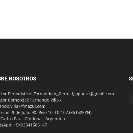
BRE NOSOTROS
S
ctor Periodístico: Fernando Agüero -
fgaguero@gmail.com
ctor Comercial: Fernando Villa -
ando.villa@fmazul.com
cción: 9 de Julio 90. Piso 10. Of 107.(X5152EYN)
a Carlos Paz - Córdoba - Argentina
tsApp: +5493541585147