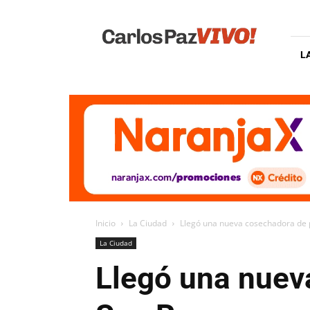
Carlos
Paz
Vivo
L
Inicio
La Ciudad
Llegó una nueva cosechadora de p
La Ciudad
Llegó una nuev