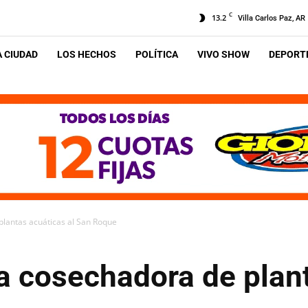
C
13.2
Villa Carlos Paz, AR
A CIUDAD
LOS HECHOS
POLÍTICA
VIVO SHOW
DEPORTE
lantas acuáticas al San Roque
a cosechadora de plant