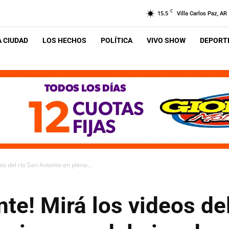
C
15.5
Villa Carlos Paz, AR
A CIUDAD
LOS HECHOS
POLÍTICA
VIVO SHOW
DEPORTE
eos del río San Antonio en pleno...
nte! Mirá los videos de