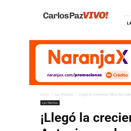
Carlos
Paz
Vivo
L
Inicio
Los Hechos
¡Llegó la creciente! Mirá los vid
Los Hechos
¡Llegó la crecie