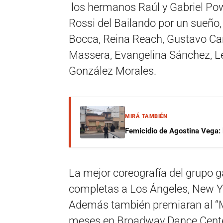
los hermanos Raúl y Gabriel Powe
Rossi del Bailando por un sueño,
Bocca, Reina Reach, Gustavo Car
Massera, Evangelina Sánchez, L
González Morales.
MIRÁ TAMBIÉN
Femicidio de Agostina Vega: 
La mejor coreografía del grupo 
completas a Los Ángeles, New Yo
Además también premiaran al “Me
meses en Broadway Dance Center