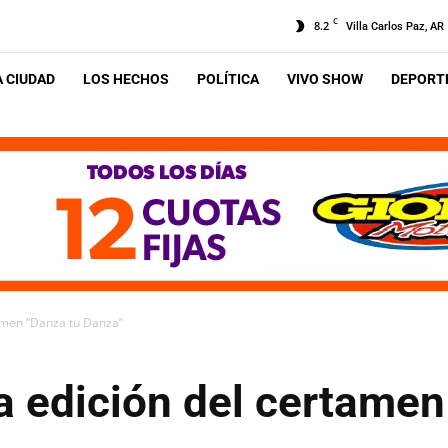
C
8.2
Villa Carlos Paz, AR
A CIUDAD
LOS HECHOS
POLÍTICA
VIVO SHOW
DEPORTE
amen “Danza tu Danza”
a edición del certamen