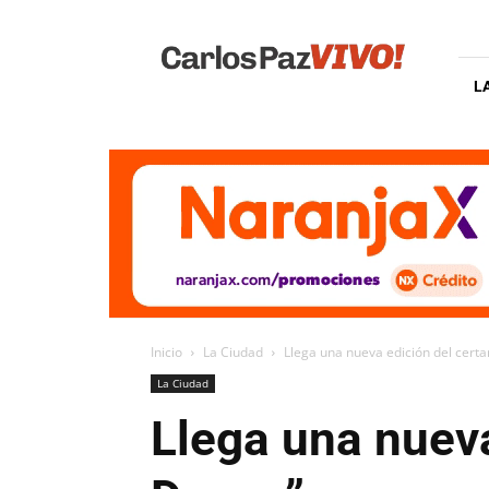
Carlos
Paz
Vivo
L
Inicio
La Ciudad
Llega una nueva edición del cert
La Ciudad
Llega una nuev