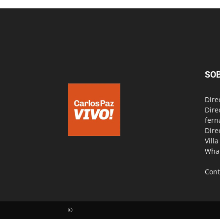
SO
Dire
Dire
fern
Dire
Vill
Wha
Cont
©