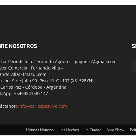
BRE NOSOTROS
S
ctor Periodístico: Fernando Agüero -
fgaguero@gmail.com
ctor Comercial: Fernando Villa -
ando.villa@fmazul.com
cción: 9 de Julio 90. Piso 10. Of 107.(X5152EYN)
a Carlos Paz - Córdoba - Argentina
tsApp: +5493541585147
áctanos:
info@carlospazvivo.com
Ultimas Noticias
Los Hechos
La Ciudad
Vivo Show
Polí