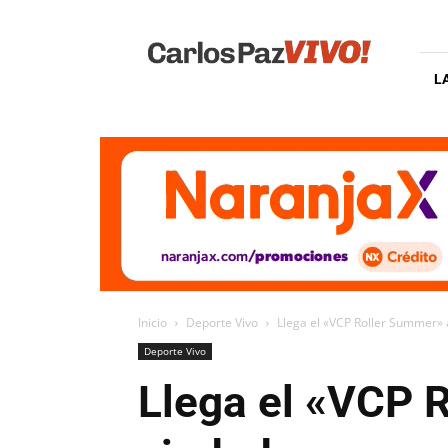
Carlos
Paz
Vivo
L
Inicio
Deporte Vivo
Llega el «VCP Roller Summer» a
Deporte Vivo
Llega el «VCP R