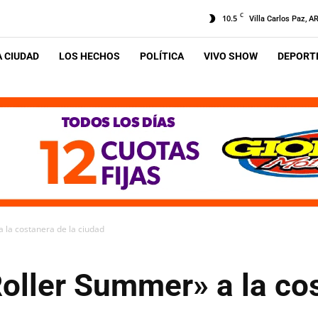
C
10.5
Villa Carlos Paz, A
A CIUDAD
LOS HECHOS
POLÍTICA
VIVO SHOW
DEPORTE
 la costanera de la ciudad
oller Summer» a la cos