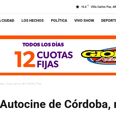
C
16.6
Villa Carlos Paz, A
A CIUDAD
LOS HECHOS
POLÍTICA
VIVO SHOW
DEPORTE
oba, muy cerca de Carlos Paz
r Autocine de Córdoba,