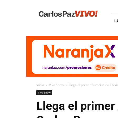
Carlos
Paz
Vivo
L
Inicio
Vivo Show
Llega el primer Autocine de Córd
Vivo Show
Llega el prime