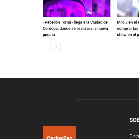
«Pabellón Tornú» llega a la Ciudad de
Milo J en e
Córdoba: dónde se realizará la nueva
comprar las
puesta
show en el p
SO
Dire