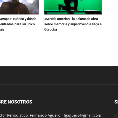
l Kempes: cuándo y dónde
«Mi vida anterior»: la aclamada obra
 entradas para su único
sobre memoria y supervivencia llega a
aís
Córdoba
BRE NOSOTROS
S
ctor Periodístico: Fernando Agüero -
fgaguero@gmail.com