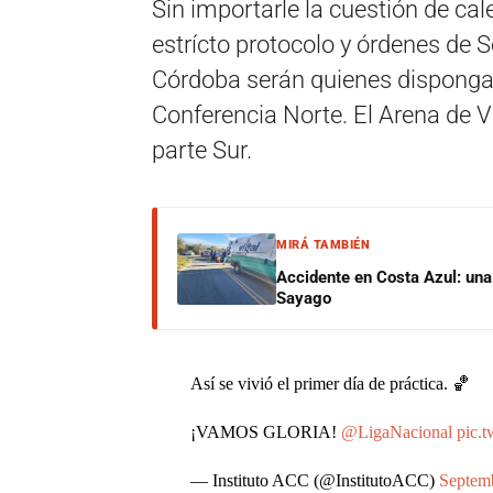
Sin importarle la cuestión de cale
estrícto protocolo y órdenes de S
Córdoba serán quienes dispongan
Conferencia Norte. El Arena de Vi
parte Sur.
MIRÁ TAMBIÉN
Accidente en Costa Azul: una 
Sayago
Así se vivió el primer día de práctica. 🏀
¡VAMOS GLORIA!
@LigaNacional
pic.
— Instituto ACC (@InstitutoACC)
Septem