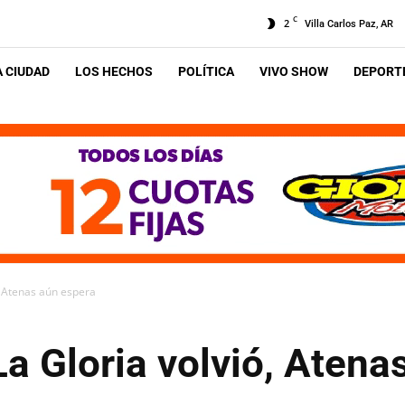
C
2
Villa Carlos Paz, AR
A CIUDAD
LOS HECHOS
POLÍTICA
VIVO SHOW
DEPORTE
ó, Atenas aún espera
La Gloria volvió, Atena