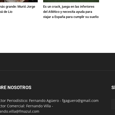
 más grande: Murió Jorge
Es un crack, juega en las inferiores
pá de Lio
del Atlético y necesita ayuda para
viajar a España para cumplir su sueño
BRE NOSOTROS
S
ctor Periodístico: Fernando Agüero -
fgaguero@gmail.com
ctor Comercial: Fernando Villa -
ando.villa@fmazul.com