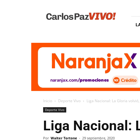
Carlos
Paz
Vivo
L
Inicio
Deporte Vivo
Liga Nacional: La Gloria volvi
Deporte Vivo
Liga Nacional: 
Por
Walter Tortone
-
29 septiembre, 2020