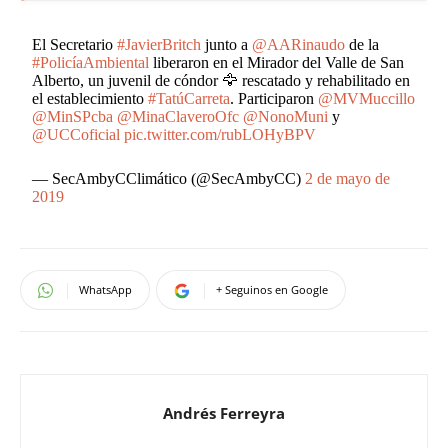
El Secretario
#JavierBritch
junto a
@AARinaudo
de la
#PolicíaAmbiental
liberaron en el Mirador del Valle de San
Alberto, un juvenil de cóndor 🦅 rescatado y rehabilitado en
el establecimiento
#TatúCarreta
. Participaron
@MVMuccillo
@MinSPcba
@MinaClaveroOfc
@NonoMuni
y
@UCCoficial
pic.twitter.com/rubLOHyBPV
— SecAmbyCClimático (@SecAmbyCC)
2 de mayo de
2019
WhatsApp
+ Seguinos en Google
Andrés Ferreyra