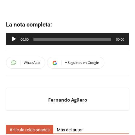
La nota completa:
Reproductor
00:00
00:00
de
audio
WhatsApp
+ Seguinos en Google
Fernando Agüero
Artículo relacionados
Más del autor