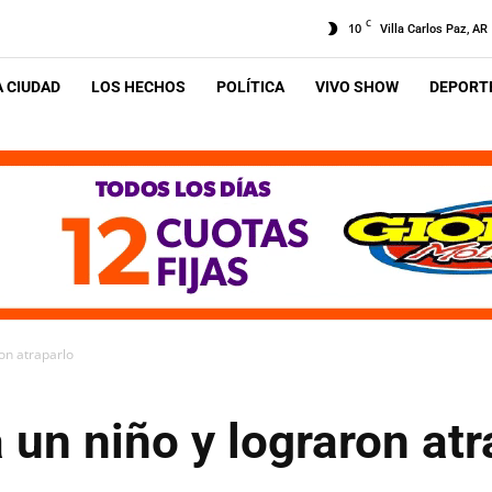
C
10
Villa Carlos Paz, AR
A CIUDAD
LOS HECHOS
POLÍTICA
VIVO SHOW
DEPORTE
ron atraparlo
a un niño y lograron at