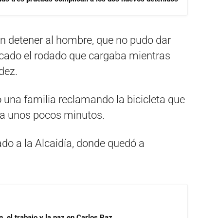
on detener al hombre, que no pudo dar
cado el rodado que cargaba mientras
dez.
 una familia reclamando la bicicleta que
cia unos pocos minutos.
ado a la Alcaidía, donde quedó a
, el trabajo y la paz en Carlos Paz