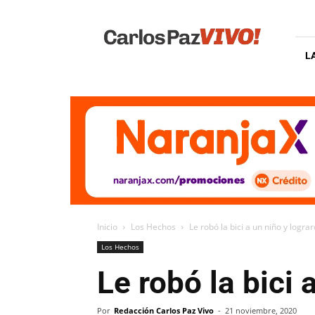
Carlos
Paz
Vivo
L
Inicio
Los Hechos
Le robó la bici a un niño y logra
Los Hechos
Le robó la bici 
Por
Redacción Carlos Paz Vivo
-
21 noviembre, 2020