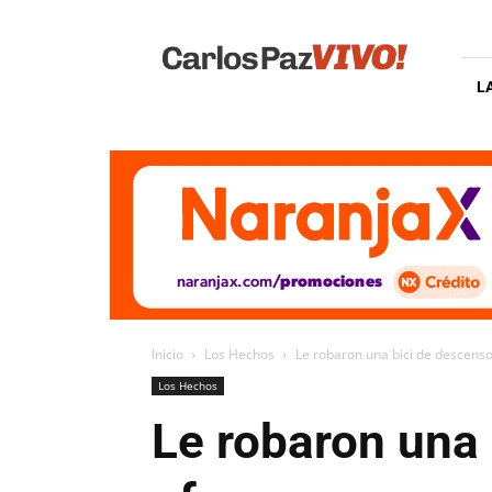
Carlos
Paz
Vivo
L
Inicio
Los Hechos
Le robaron una bici de descenso
Los Hechos
Le robaron una 