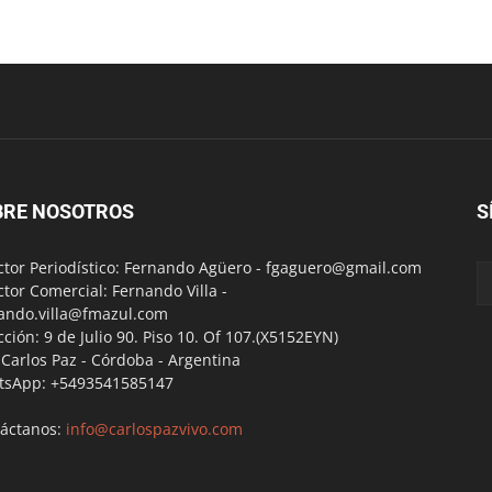
BRE NOSOTROS
S
ctor Periodístico: Fernando Agüero -
fgaguero@gmail.com
ctor Comercial: Fernando Villa -
ando.villa@fmazul.com
cción: 9 de Julio 90. Piso 10. Of 107.(X5152EYN)
a Carlos Paz - Córdoba - Argentina
tsApp: +5493541585147
áctanos:
info@carlospazvivo.com