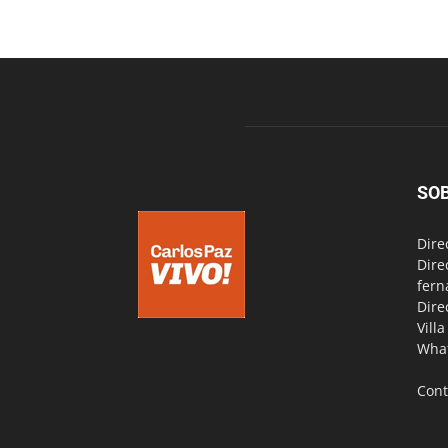
SO
Dire
Dire
fern
Dire
Vill
Wha
Cont