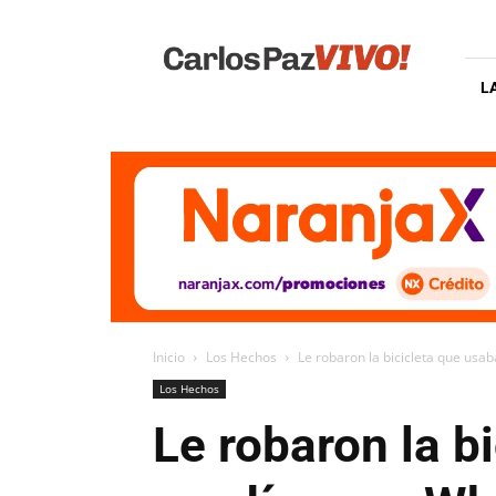
Carlos
Paz
Vivo
L
Inicio
Los Hechos
Le robaron la bicicleta que usab
Los Hechos
Le robaron la b