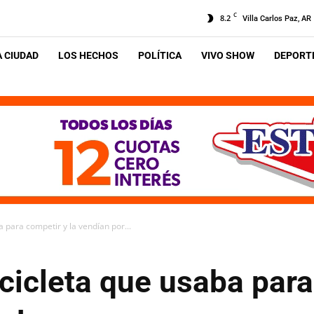
C
8.2
Villa Carlos Paz, AR
A CIUDAD
LOS HECHOS
POLÍTICA
VIVO SHOW
DEPORTE
a para competir y la vendían por...
icicleta que usaba para