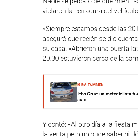
Nadie se percató de que mientras
violaron la cerradura del vehículo 
«Siempre estamos desde las 20 h
aseguró que recién se dio cuenta
su casa. «Abrieron una puerta lat
20.30 estuvieron cerca de la cami
MIRÁ TAMBIÉN
Icho Cruz: un motociclista fu
auto
Y contó: «Al otro día a la fiesta
la venta pero no pude saber ni dó