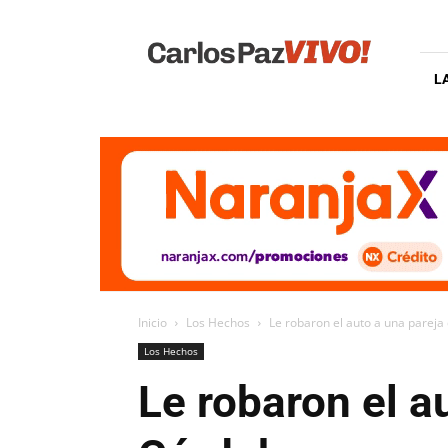
Carlos
Paz
Vivo
L
Inicio
Los Hechos
Le robaron el auto a una parej
Los Hechos
Le robaron el a