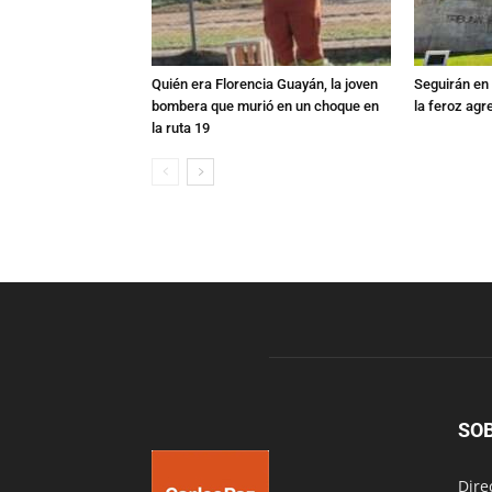
Quién era Florencia Guayán, la joven
Seguirán en 
bombera que murió en un choque en
la feroz agr
la ruta 19
SO
Dire