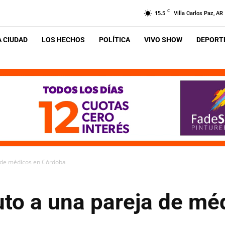
C
15.5
Villa Carlos Paz, AR
A CIUDAD
LOS HECHOS
POLÍTICA
VIVO SHOW
DEPORTE
a de médicos en Córdoba
uto a una pareja de mé