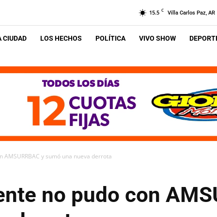
C
15.5
Villa Carlos Paz, AR
A CIUDAD
LOS HECHOS
POLÍTICA
VIVO SHOW
DEPORTE
con AMSURRBAC y sumó una nueva derrota
iente no pudo con AM