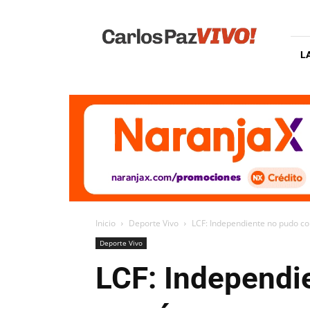
Carlos
Paz
Vivo
L
Inicio
Deporte Vivo
LCF: Independiente no pudo 
Deporte Vivo
LCF: Independ