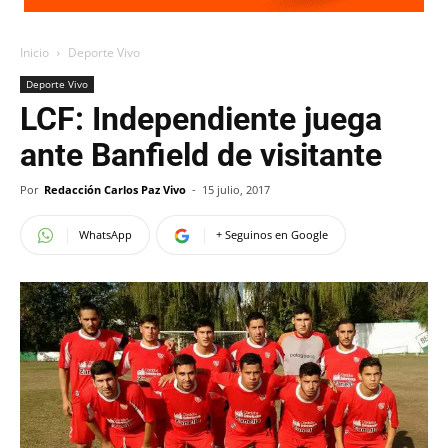
Inicio
Deporte Vivo
Deporte Vivo
LCF: Independiente juega
ante Banfield de visitante
Por
Redacción Carlos Paz Vivo
-
15 julio, 2017
WhatsApp
+ Seguinos en Google