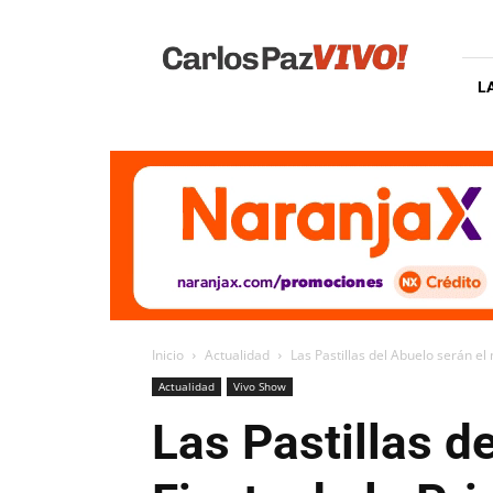
Carlos
Paz
Vivo
L
Inicio
Actualidad
Las Pastillas del Abuelo serán el 
Actualidad
Vivo Show
Las Pastillas d