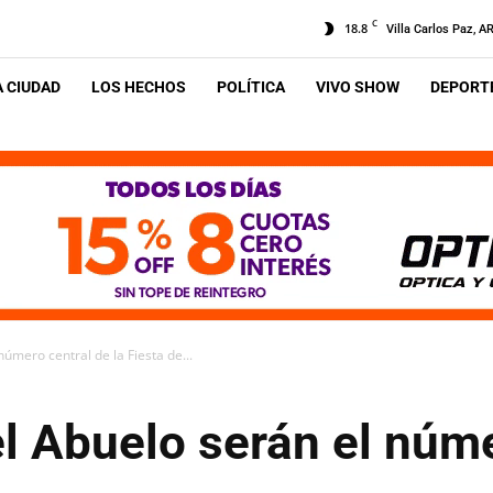
C
18.8
Villa Carlos Paz, A
A CIUDAD
LOS HECHOS
POLÍTICA
VIVO SHOW
DEPORTE
número central de la Fiesta de...
el Abuelo serán el núme