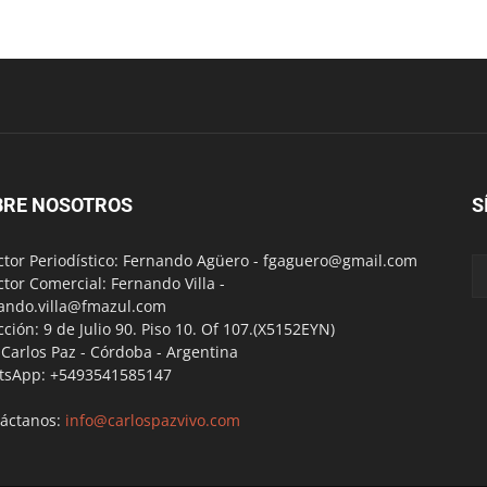
BRE NOSOTROS
S
ctor Periodístico: Fernando Agüero -
fgaguero@gmail.com
ctor Comercial: Fernando Villa -
ando.villa@fmazul.com
cción: 9 de Julio 90. Piso 10. Of 107.(X5152EYN)
a Carlos Paz - Córdoba - Argentina
tsApp: +5493541585147
áctanos:
info@carlospazvivo.com