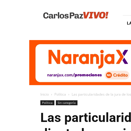
Carlos
Paz
Vivo
L
Inicio
Política
Las particularidades de la jura de l
Política
Sin categoría
Las particulari