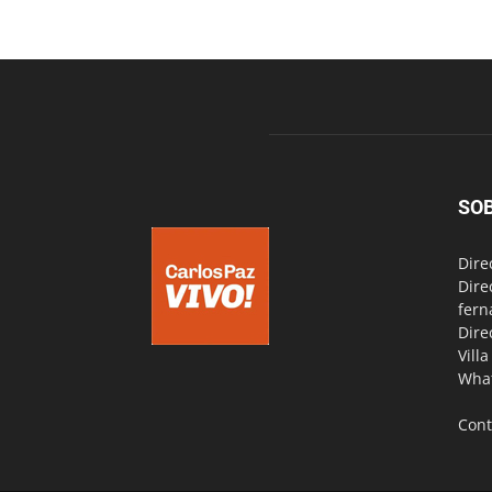
SO
Dire
Dire
fern
Dire
Vill
Wha
Cont