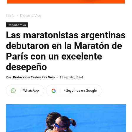
Inicio
Deporte Vivo
Deporte Vivo
Las maratonistas argentinas
debutaron en la Maratón de
París con un excelente
desepeño
Por
Redacción Carlos Paz Vivo
-
11 agosto, 2024
WhatsApp
+ Seguinos en Google