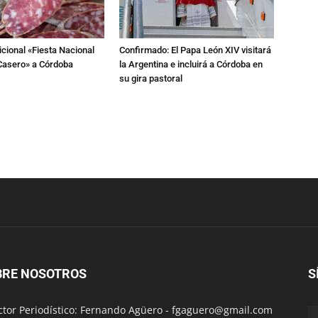
dicional «Fiesta Nacional
Confirmado: El Papa León XIV visitará
Casero» a Córdoba
la Argentina e incluirá a Córdoba en
su gira pastoral
BRE NOSOTROS
S
ctor Periodístico: Fernando Agüero -
fgaguero@gmail.com