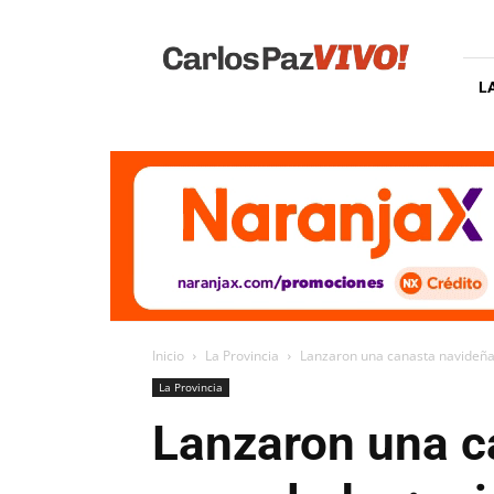
Carlos
Paz
Vivo
L
Inicio
La Provincia
Lanzaron una canasta navideña 
La Provincia
Lanzaron una c