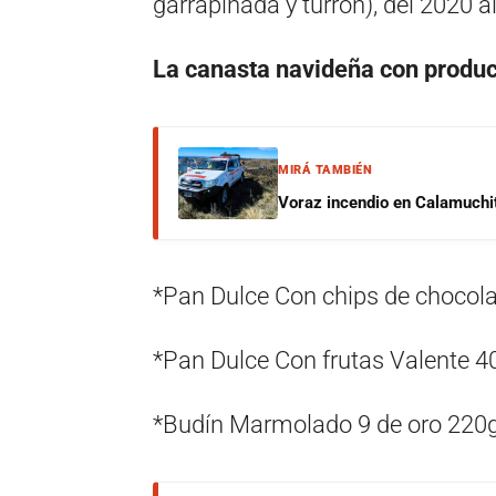
garrapiñada y turrón), del 2020 
La canasta navideña con produc
MIRÁ TAMBIÉN
Voraz incendio en Calamuchit
*Pan Dulce Con chips de chocola
*Pan Dulce Con frutas Valente 4
*Budín Marmolado 9 de oro 220g