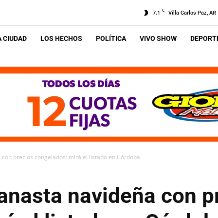
C
7.1
Villa Carlos Paz, AR
A CIUDAD
LOS HECHOS
POLÍTICA
VIVO SHOW
DEPORTE
con precios congelados: mirá el listado en Córdoba
anasta navideña con p