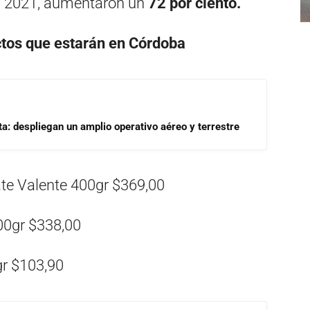
al 2021, aumentaron un
72 por ciento.
tos que estarán en Córdoba
a: despliegan un amplio operativo aéreo y terrestre
te Valente 400gr $369,00
00gr $338,00
r $103,90