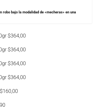
un robo bajo la modalidad de «mecheras» en una
0gr $364,00
0gr $364,00
0gr $364,00
0gr $364,00
 $160,00
,90