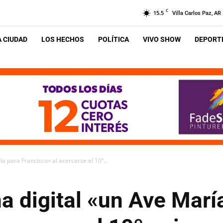
C
15.5
Villa Carlos Paz, AR
A CIUDAD
LOS HECHOS
POLÍTICA
VIVO SHOW
DEPORTE
 para Francisco» al acercarse el 10º...
 digital «un Ave Marí