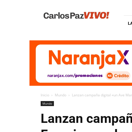
Carlos
Paz
Vivo
L
Inicio
Mundo
Lanzan campaña digital «un Ave María
Mundo
Lanzan campaña