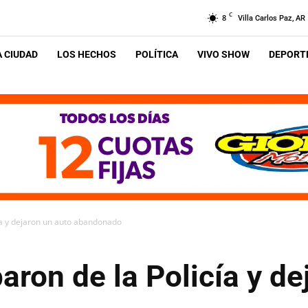
C
8
Villa Carlos Paz, AR
A CIUDAD
LOS HECHOS
POLÍTICA
VIVO SHOW
DEPORTE
ía y dejaron un auto abandonado
ron de la Policía y de