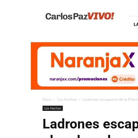
Carlos
Paz
Vivo
L
Inicio
Los Hechos
Ladrones escaparon de la Polic
Los Hechos
Ladrones escapa