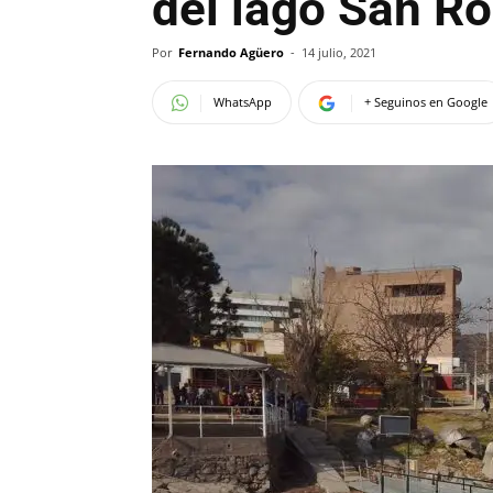
del lago San R
Por
Fernando Agüero
-
14 julio, 2021
WhatsApp
+ Seguinos en Google