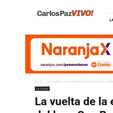
Carlos
Paz
Vivo
L
Inicio
La Ciudad
La vuelta de la excursión en catam
La Ciudad
La vuelta de la