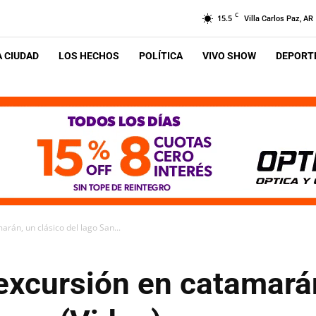
C
15.5
Villa Carlos Paz, AR
A CIUDAD
LOS HECHOS
POLÍTICA
VIVO SHOW
DEPORTE
arán, un clásico del lago San...
 excursión en catamará