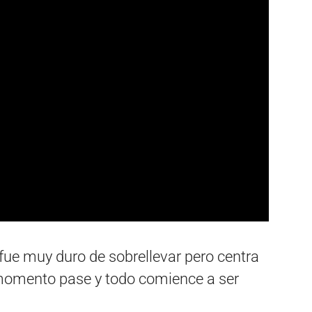
 fue muy duro de sobrellevar pero centra
 momento pase y todo comience a ser