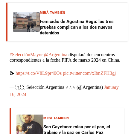
MIRÁ TAMBIÉN
Femicidio de Agostina Vega: las tres
pruebas complican a los dos nuevos
detenidos
#SelecciónMayor
@Argentina
disputará dos encuentros
correspondientes a la fecha FIFA de marzo 2024 en China.
📝
https://t.co/V8L9pr40Os
pic.twitter.com/xIbnZFH3gj
— 🇦🇷 Selección Argentina ⭐⭐⭐ (@Argentina)
January
16, 2024
MIRÁ TAMBIÉN
San Cayetano: misa por el pan, el
trabajo y la paz en Carlos Paz