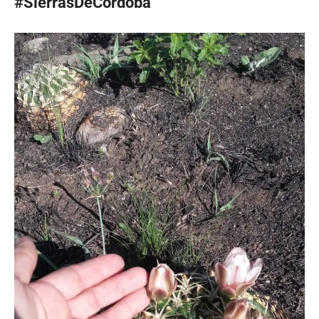
#SierrasDeCordoba